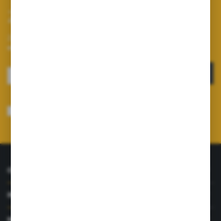
Zapisz się do newslettera
Zapisz się do newslettera na naszym sklepie internetowym i
otrzymuj informacje o nowościach i promocjach.
ZAPISZ SIĘ
Wyrażam zgodę na otrzymywanie drogą elektroniczną na wskazany przeze
mnie adres e-mail informacji dotyczących usług świadczonych przez
Administratora. Zgoda może zostać cofnięta w każdym czasie.
Polityka
prywatności
*
O NAS
INFORMACJE
MOJE KONTO