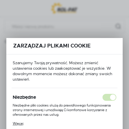
Przejdź do menu.
Przejdź do wyszukiwarki.
Przejdź do treści.
Części do pomp
MEMBRANA BOCZNA P-120 BIARDZKI
ZARZĄDZAJ PLIKAMI COOKIE
MEMBRANA BOCZNA
Szanujemy Twoją prywatność. Możesz zmienić
P-120 BIARDZKI
ustawienia cookies lub zaakceptować je wszystkie. W
dowolnym momencie możesz dokonać zmiany swoich
ustawień.
Niezbędne
Niezbędne pliki cookies służą do prawidłowego funkcjonowania
strony internetowej i umożliwiają Ci komfortowe korzystanie z
oferowanych przez nas usług.
Pliki cookies odpowiadają na podejmowane przez Ciebie działania w
Więcej
celu m.in. dostosowania Twoich ustawień preferencji prywatności,