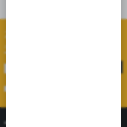
Zapisz się do newslettera
Zapisz się do newslettera na naszym sklepie internetowym i
otrzymuj informacje o nowościach i promocjach.
ZAPISZ SIĘ
Wyrażam zgodę na otrzymywanie drogą elektroniczną na wskazany przeze
mnie adres e-mail informacji dotyczących usług świadczonych przez
Administratora. Zgoda może zostać cofnięta w każdym czasie.
Polityka
prywatności
*
O NAS