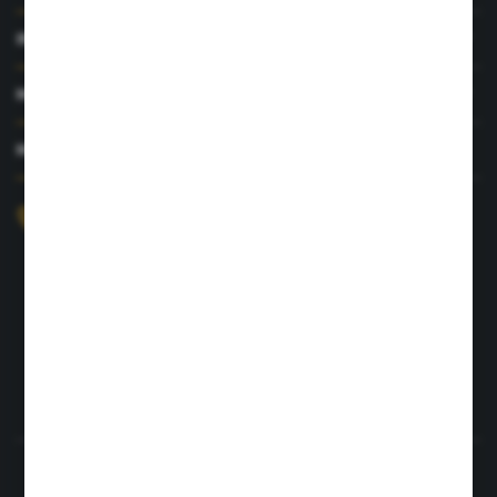
INFORMACJE
MOJE KONTO
MASZ PYTANIE?
+48 726 422 197
sklep@rolpat.com.pl
Rogóźno 116
86-318 Rogóźno
FORMULARZ KONTAKTOWY