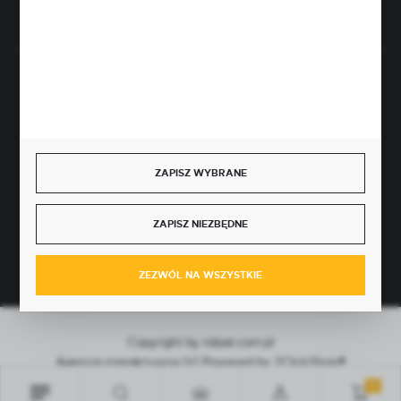
Rozpocznij zwrot produktu:
ODSTĄP OD UMOWY TUTAJ
BEZPIECZNE PŁATNOŚCI
ZAPISZ WYBRANE
SZYBKA DOSTAWA
ZAPISZ NIEZBĘDNE
ZEZWÓL NA WSZYSTKIE
Copyright by rolpat.com.pl
Agencja interaktywna
[ti]
Powered by
2ClickShop®
0