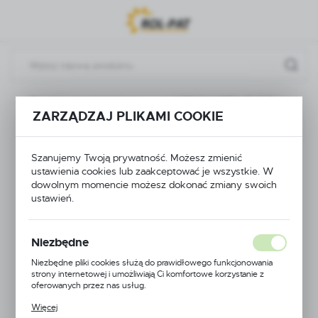
Przejdź do menu.
Przejdź do wyszukiwarki.
Przejdź do treści.
a
Złączki, nakrętki, kolana
ŁĄCZNIK WĘŻA FI 12,5 mm
ZARZĄDZAJ PLIKAMI COOKIE
ŁĄCZNIK WĘŻA FI
Szanujemy Twoją prywatność. Możesz zmienić
12,5 mm
ustawienia cookies lub zaakceptować je wszystkie. W
dowolnym momencie możesz dokonać zmiany swoich
ustawień.
Niezbędne
Niezbędne pliki cookies służą do prawidłowego funkcjonowania
strony internetowej i umożliwiają Ci komfortowe korzystanie z
oferowanych przez nas usług.
Pliki cookies odpowiadają na podejmowane przez Ciebie działania w
Więcej
celu m.in. dostosowania Twoich ustawień preferencji prywatności,