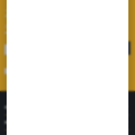
Zapisz się do newslettera
Zapisz się do newslettera na naszym sklepie internetowym i
otrzymuj informacje o nowościach i promocjach.
ZAPISZ SIĘ
Wyrażam zgodę na otrzymywanie drogą elektroniczną na wskazany przeze
mnie adres e-mail informacji dotyczących usług świadczonych przez
Administratora. Zgoda może zostać cofnięta w każdym czasie.
Polityka
prywatności
*
O NAS
INFORMACJE