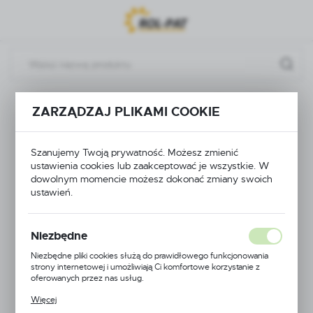
Przejdź do menu.
Przejdź do wyszukiwarki.
Przejdź do treści.
Wyposażenie zbiornika
KULKA WSKAŹNIKA FI 10 mm
ZARZĄDZAJ PLIKAMI COOKIE
KULKA WSKAŹNIKA
Szanujemy Twoją prywatność. Możesz zmienić
FI 10 mm
ustawienia cookies lub zaakceptować je wszystkie. W
dowolnym momencie możesz dokonać zmiany swoich
ustawień.
Niezbędne
Niezbędne pliki cookies służą do prawidłowego funkcjonowania
strony internetowej i umożliwiają Ci komfortowe korzystanie z
oferowanych przez nas usług.
Pliki cookies odpowiadają na podejmowane przez Ciebie działania w
Więcej
celu m.in. dostosowania Twoich ustawień preferencji prywatności,