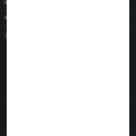
MOJE KONTO
MASZ PYTANIE?
+48 726 422 197
sklep@rolpat.com.pl
Rogóźno 116
86-318 Rogóźno
FORMULARZ KONTAKTOWY
Rozpocznij zwrot produktu:
ODSTĄP OD UMOWY TUTAJ