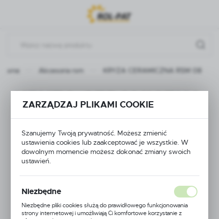
Przejdź do menu.
Przejdź do wyszukiwarki.
Przejdź do treści.
główna
Akcesoria rsm
KRYZA CERAMICZNA RSM 08
KRYZA CERAMICZNA
ZARZĄDZAJ PLIKAMI COOKIE
RSM 08
Szanujemy Twoją prywatność. Możesz zmienić
ustawienia cookies lub zaakceptować je wszystkie. W
dowolnym momencie możesz dokonać zmiany swoich
ustawień.
Niezbędne
Niezbędne pliki cookies służą do prawidłowego funkcjonowania
strony internetowej i umożliwiają Ci komfortowe korzystanie z