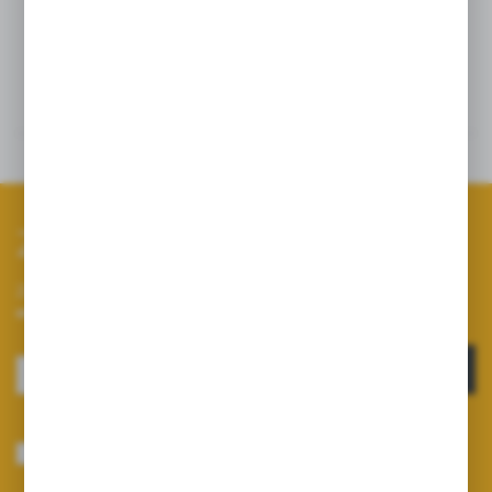
Szczegóły
Dane techniczne
Zapisz się do newslettera
Zapisz się do newslettera na naszym sklepie internetowym i
otrzymuj informacje o nowościach i promocjach.
ZAPISZ SIĘ
Wyrażam zgodę na otrzymywanie drogą elektroniczną na wskazany przeze
mnie adres e-mail informacji dotyczących usług świadczonych przez
Administratora. Zgoda może zostać cofnięta w każdym czasie.
Polityka
prywatności
*