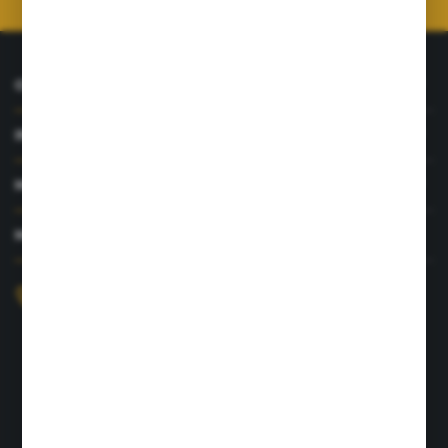
O NAS
INFORMACJE
MOJE KONTO
MASZ PYTANIE?
+48 726 422 197
sklep@rolpat.com.pl
Rogóźno 116
86-318 Rogóźno
FORMULARZ KONTAKTOWY