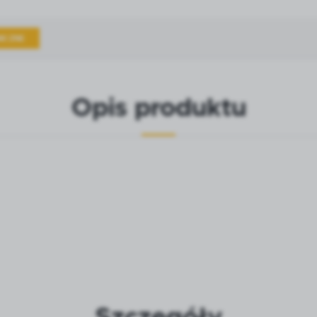
NICZNE
Opis produktu
Szczegóły