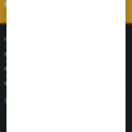
mnie adres e-mail informacji dotyczących usług świadczonych przez
Administratora. Zgoda może zostać cofnięta w każdym czasie.
Polityka
prywatności
*
O NAS
INFORMACJE
MOJE KONTO
MASZ PYTANIE?
+48 726 422 197
sklep@rolpat.com.pl
Rogóźno 116
86-318 Rogóźno