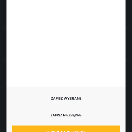
FORMULARZ KONTAKTOWY
Rozpocznij zwrot produktu:
ODSTĄP OD UMOWY TUTAJ
BEZPIECZNE PŁATNOŚCI
ZAPISZ WYBRANE
SZYBKA DOSTAWA
ZAPISZ NIEZBĘDNE
ZEZWÓL NA WSZYSTKIE