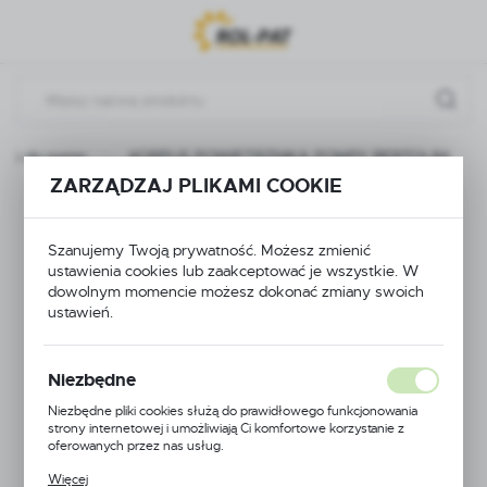
Przejdź do menu.
Przejdź do wyszukiwarki.
Przejdź do treści.
ści do pomp
KORPUS POWIETRZNIKA POMPY BERTOLINI
ZARZĄDZAJ PLIKAMI COOKIE
KORPUS
Szanujemy Twoją prywatność. Możesz zmienić
POWIETRZNIKA
ustawienia cookies lub zaakceptować je wszystkie. W
dowolnym momencie możesz dokonać zmiany swoich
POMPY BERTOLINI
ustawień.
Niezbędne
Niezbędne pliki cookies służą do prawidłowego funkcjonowania
strony internetowej i umożliwiają Ci komfortowe korzystanie z
oferowanych przez nas usług.
Pliki cookies odpowiadają na podejmowane przez Ciebie działania w
Więcej
celu m.in. dostosowania Twoich ustawień preferencji prywatności,