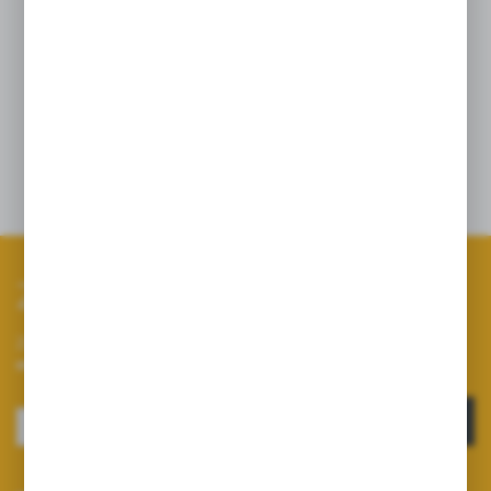
Oryginał !!
Pasuje do pomp:
2116, 2136, 2180, 2210, PA 730, 830
Zapisz się do newslettera
Zapisz się do newslettera na naszym sklepie internetowym i
otrzymuj informacje o nowościach i promocjach.
ZAPISZ SIĘ
Wyrażam zgodę na otrzymywanie drogą elektroniczną na wskazany przeze