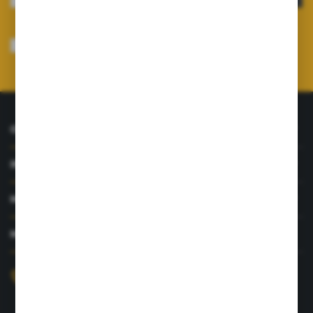
Wyrażam zgodę na otrzymywanie drogą elektroniczną na wskazany przeze
mnie adres e-mail informacji dotyczących usług świadczonych przez
Administratora. Zgoda może zostać cofnięta w każdym czasie.
Polityka
prywatności
*
O NAS
INFORMACJE
MOJE KONTO
MASZ PYTANIE?
+48 726 422 197
sklep@rolpat.com.pl