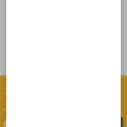
Zastosowanie:
Pompa P-100, P-100RSM, P-165
Zastosowanie łożysk igiełkowych zapewnia
długotrwałą pracę z minimalną ilością
wytwarzanego ciepła.
Zapisz się do newslettera
Zapisz się do newslettera na naszym sklepie internetowym i
otrzymuj informacje o nowościach i promocjach.
ZAPISZ SIĘ