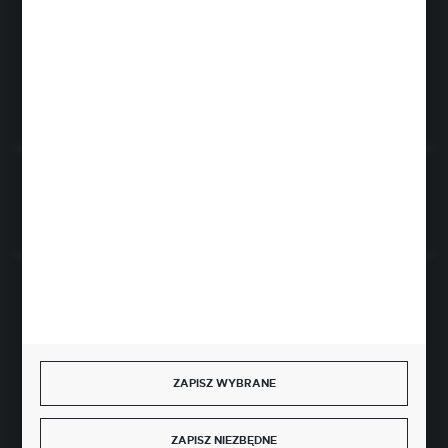
Rogóźno 116
86-318 Rogóźno
FORMULARZ KONTAKTOWY
Rozpocznij zwrot produktu:
ODSTĄP OD UMOWY TUTAJ
BEZPIECZNE PŁATNOŚCI
ZAPISZ WYBRANE
SZYBKA DOSTAWA
ZAPISZ NIEZBĘDNE