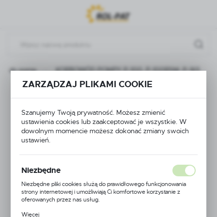
Przejdź do menu.
Przejdź do wyszukiwarki.
Przejdź do treści.
ści do pomp
KORBOWÓD POMPY P-100, P-100RSM, P-165
ZARZĄDZAJ PLIKAMI COOKIE
KORBOWÓD POMPY
P-100, P-100RSM, P-
Szanujemy Twoją prywatność. Możesz zmienić
ustawienia cookies lub zaakceptować je wszystkie. W
dowolnym momencie możesz dokonać zmiany swoich
165
ustawień.
Niezbędne
Niezbędne pliki cookies służą do prawidłowego funkcjonowania
strony internetowej i umożliwiają Ci komfortowe korzystanie z
oferowanych przez nas usług.
Pliki cookies odpowiadają na podejmowane przez Ciebie działania w
Więcej