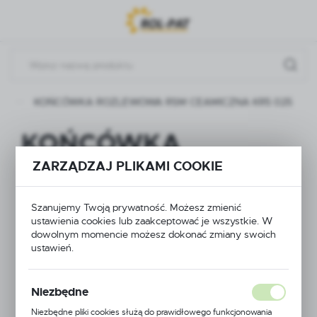
Przejdź do menu.
Przejdź do wyszukiwarki.
Przejdź do treści.
sm
KOŃCÓWKA ROZLEWOWA RSM CEAMICZNA KR5 025
KOŃCÓWKA
ZARZĄDZAJ PLIKAMI COOKIE
ROZLEWOWA RSM
CEAMICZNA KR5
Szanujemy Twoją prywatność. Możesz zmienić
ustawienia cookies lub zaakceptować je wszystkie. W
025
dowolnym momencie możesz dokonać zmiany swoich
ustawień.
NOWOŚĆ
Niezbędne
Niezbędne pliki cookies służą do prawidłowego funkcjonowania