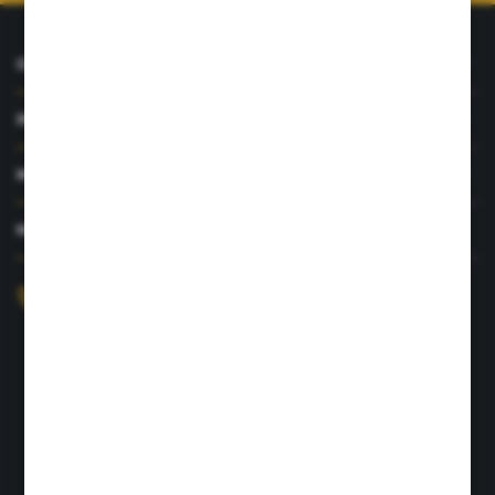
O NAS
INFORMACJE
MOJE KONTO
MASZ PYTANIE?
+48 726 422 197
sklep@rolpat.com.pl
Rogóźno 116
86-318 Rogóźno
FORMULARZ KONTAKTOWY