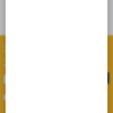
Szczegóły
Zapisz się do newslettera
Zapisz się do newslettera na naszym sklepie internetowym i
otrzymuj informacje o nowościach i promocjach.
ZAPISZ SIĘ
Wyrażam zgodę na otrzymywanie drogą elektroniczną na wskazany przeze
mnie adres e-mail informacji dotyczących usług świadczonych przez
Administratora. Zgoda może zostać cofnięta w każdym czasie.
Polityka
prywatności
*