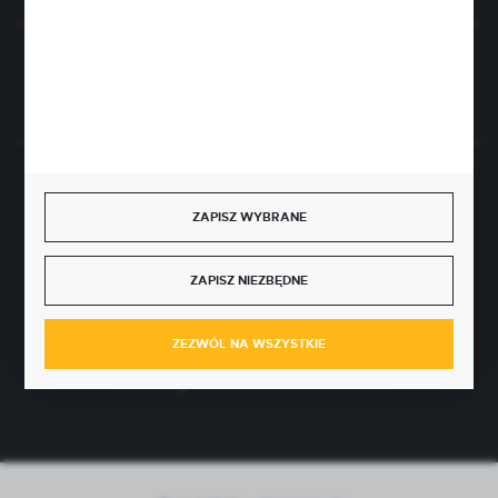
Rozpocznij zwrot produktu:
ODSTĄP OD UMOWY TUTAJ
BEZPIECZNE PŁATNOŚCI
ZAPISZ WYBRANE
ZAPISZ NIEZBĘDNE
SZYBKA DOSTAWA
ZEZWÓL NA WSZYSTKIE