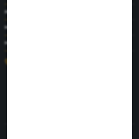
INFORMACJE
MOJE KONTO
MASZ PYTANIE?
+48 726 422 197
sklep@rolpat.com.pl
Rogóźno 116
86-318 Rogóźno
FORMULARZ KONTAKTOWY