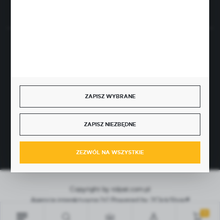
Rozpocznij zwrot produktu:
ODSTĄP OD UMOWY TUTAJ
BEZPIECZNE PŁATNOŚCI
ZAPISZ WYBRANE
SZYBKA DOSTAWA
ZAPISZ NIEZBĘDNE
ZEZWÓL NA WSZYSTKIE
Copyright by rolpat.com.pl
Agencja interaktywna
[ti]
Powered by
2ClickShop®
0