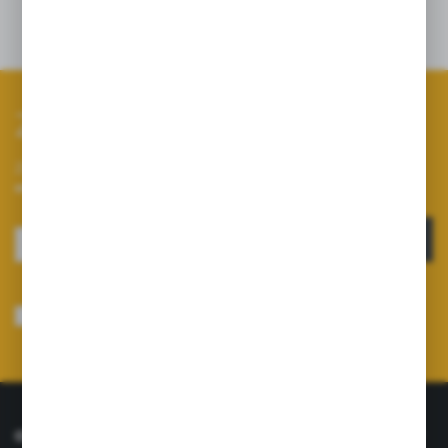
Zapisz się do newslettera
Zapisz się do newslettera na naszym sklepie internetowym i
otrzymuj informacje o nowościach i promocjach.
ZAPISZ SIĘ
Wyrażam zgodę na otrzymywanie drogą elektroniczną na wskazany przeze
mnie adres e-mail informacji dotyczących usług świadczonych przez
Administratora. Zgoda może zostać cofnięta w każdym czasie.
Polityka
prywatności
*
O NAS