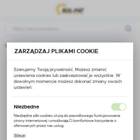
Przejdź do menu.
Przejdź do wyszukiwarki.
Przejdź do treści.
na główna
Elementy belki
KOŁPAK TYP HARDI SW 8
ZARZĄDZAJ PLIKAMI COOKIE
KOŁPAK TYP HARDI
Szanujemy Twoją prywatność. Możesz zmienić
SW 8
ustawienia cookies lub zaakceptować je wszystkie. W
dowolnym momencie możesz dokonać zmiany swoich
ustawień.
Niezbędne
Niezbędne pliki cookies służą do prawidłowego funkcjonowania
strony internetowej i umożliwiają Ci komfortowe korzystanie z
oferowanych przez nas usług.
Pliki cookies odpowiadają na podejmowane przez Ciebie działania w
Więcej
celu m.in. dostosowania Twoich ustawień preferencji prywatności,