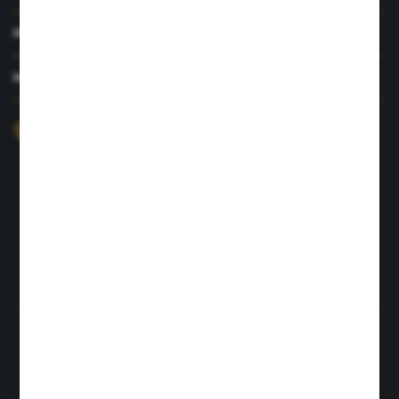
MOJE KONTO
MASZ PYTANIE?
+48 726 422 197
sklep@rolpat.com.pl
Rogóźno 116
86-318 Rogóźno
FORMULARZ KONTAKTOWY
Rozpocznij zwrot produktu:
ODSTĄP OD UMOWY TUTAJ