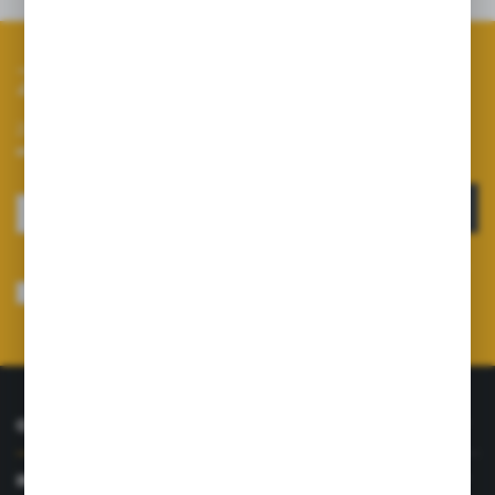
Zapisz się do newslettera
Zapisz się do newslettera na naszym sklepie internetowym i
otrzymuj informacje o nowościach i promocjach.
ZAPISZ SIĘ
Wyrażam zgodę na otrzymywanie drogą elektroniczną na wskazany przeze
mnie adres e-mail informacji dotyczących usług świadczonych przez
Administratora. Zgoda może zostać cofnięta w każdym czasie.
Polityka
prywatności
*
O NAS
INFORMACJE