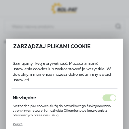
Przejdź do menu.
Przejdź do wyszukiwarki.
Przejdź do treści.
Rozdzielacze i podzespoły
KOLANO SEKCJI DURO/FERMO
ZARZĄDZAJ PLIKAMI COOKIE
KOLANO SEKCJI
Szanujemy Twoją prywatność. Możesz zmienić
DURO/FERMO
ustawienia cookies lub zaakceptować je wszystkie. W
dowolnym momencie możesz dokonać zmiany swoich
ustawień.
Niezbędne
Niezbędne pliki cookies służą do prawidłowego funkcjonowania
strony internetowej i umożliwiają Ci komfortowe korzystanie z
oferowanych przez nas usług.
Pliki cookies odpowiadają na podejmowane przez Ciebie działania w
Więcej
celu m.in. dostosowania Twoich ustawień preferencji prywatności,