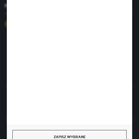
MASZ PYTANIE?
+48 726 422 197
sklep@rolpat.com.pl
Rogóźno 116
86-318 Rogóźno
FORMULARZ KONTAKTOWY
Rozpocznij zwrot produktu:
ODSTĄP OD UMOWY TUTAJ
BEZPIECZNE PŁATNOŚCI
ZAPISZ WYBRANE