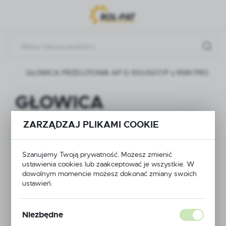
Przejdź do menu.
Przejdź do wyszukiwarki.
Przejdź do treści.
ty
GŁOWICA PRZELOTOWA AP 0-100/G07/P z RSM PRO
GŁOWICA
PRZELOTOWA AP 0-
ZARZĄDZAJ PLIKAMI COOKIE
100/G07/P z RSM
Szanujemy Twoją prywatność. Możesz zmienić
PRO
ustawienia cookies lub zaakceptować je wszystkie. W
dowolnym momencie możesz dokonać zmiany swoich
ustawień.
Niezbędne