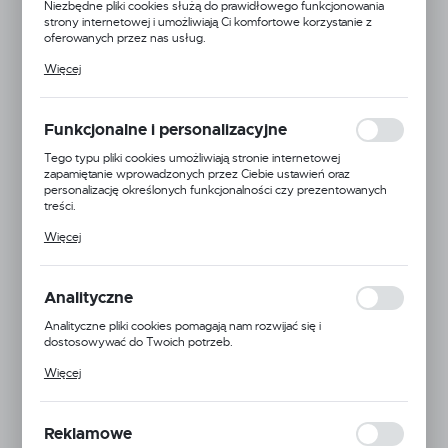
Niezbędne pliki cookies służą do prawidłowego funkcjonowania
strony internetowej i umożliwiają Ci komfortowe korzystanie z
oferowanych przez nas usług.
Pliki cookies odpowiadają na podejmowane przez Ciebie działania w
Więcej
celu m.in. dostosowania Twoich ustawień preferencji prywatności,
logowania czy wypełniania formularzy. Dzięki plikom cookies
strona, z której korzystasz, może działać bez zakłóceń.
Funkcjonalne i personalizacyjne
Tego typu pliki cookies umożliwiają stronie internetowej
zapamiętanie wprowadzonych przez Ciebie ustawień oraz
personalizację określonych funkcjonalności czy prezentowanych
treści.
Dzięki tym plikom cookies możemy zapewnić Ci większy komfort
Więcej
korzystania z funkcjonalności naszej strony poprzez dopasowanie
jej do Twoich indywidualnych preferencji. Wyrażenie zgody na
funkcjonalne i personalizacyjne pliki cookies gwarantuje dostępność
większej ilości funkcji na stronie.
Analityczne
Analityczne pliki cookies pomagają nam rozwijać się i
dostosowywać do Twoich potrzeb.
Cookies analityczne pozwalają na uzyskanie informacji w zakresie
Więcej
wykorzystywania witryny internetowej, miejsca oraz częstotliwości,
z jaką odwiedzane są nasze serwisy www. Dane pozwalają nam na
Agroplast
ocenę naszych serwisów internetowych pod względem ich
popularności wśród użytkowników. Zgromadzone informacje są
Reklamowe
24H
przetwarzane w formie zanonimizowanej. Wyrażenie zgody na