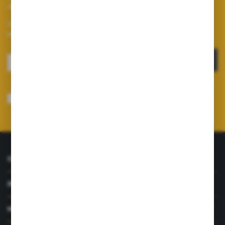
Zapisz się do newslettera
Zapisz się do newslettera na naszym sklepie internetowym i
otrzymuj informacje o nowościach i promocjach.
ZAPISZ SIĘ
Wyrażam zgodę na otrzymywanie drogą elektroniczną na wskazany przeze
mnie adres e-mail informacji dotyczących usług świadczonych przez
Administratora. Zgoda może zostać cofnięta w każdym czasie.
Polityka
prywatności
*
O NAS
INFORMACJE
MOJE KONTO