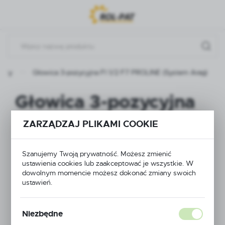
Przejdź do menu.
Przejdź do wyszukiwarki.
Przejdź do treści.
ukty
Głowica 3-pozycyjna FI 1/2 F7 PROLINE (System Arag)
Głowica 3-pozycyjna
FI 1/2 F7 PROLINE
ZARZĄDZAJ PLIKAMI COOKIE
(System Arag)
Szanujemy Twoją prywatność. Możesz zmienić
ustawienia cookies lub zaakceptować je wszystkie. W
dowolnym momencie możesz dokonać zmiany swoich
ustawień.
Niezbędne