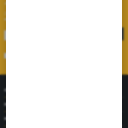
Zapisz się do newslettera
Zapisz się do newslettera na naszym sklepie internetowym i
otrzymuj informacje o nowościach i promocjach.
ZAPISZ SIĘ
Wyrażam zgodę na otrzymywanie drogą elektroniczną na wskazany przeze
mnie adres e-mail informacji dotyczących usług świadczonych przez
Administratora. Zgoda może zostać cofnięta w każdym czasie.
Polityka
prywatności
*
O NAS
INFORMACJE
MOJE KONTO