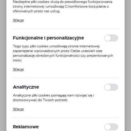
Niezbędne pliki cookies służą do prawidłowego funkcjonowania
strony internetowej i umożliwiają Ci komfortowe korzystanie z
oferowanych przez nas usług.
Pliki cookies odpowiadają na podejmowane przez Ciebie działania w
Więcej
celu m.in. dostosowania Twoich ustawień preferencji prywatności,
logowania czy wypełniania formularzy. Dzięki plikom cookies
strona, z której korzystasz, może działać bez zakłóceń.
Funkcjonalne i personalizacyjne
Tego typu pliki cookies umożliwiają stronie internetowej
zapamiętanie wprowadzonych przez Ciebie ustawień oraz
personalizację określonych funkcjonalności czy prezentowanych
treści.
Dzięki tym plikom cookies możemy zapewnić Ci większy komfort
Więcej
korzystania z funkcjonalności naszej strony poprzez dopasowanie
jej do Twoich indywidualnych preferencji. Wyrażenie zgody na
funkcjonalne i personalizacyjne pliki cookies gwarantuje dostępność
większej ilości funkcji na stronie.
Analityczne
Agroplast
Analityczne pliki cookies pomagają nam rozwijać się i
dostosowywać do Twoich potrzeb.
24H
Cookies analityczne pozwalają na uzyskanie informacji w zakresie
Więcej
wykorzystywania witryny internetowej, miejsca oraz częstotliwości,
Dostępny
z jaką odwiedzane są nasze serwisy www. Dane pozwalają nam na
ocenę naszych serwisów internetowych pod względem ich
popularności wśród użytkowników. Zgromadzone informacje są
ROZMIAR
Reklamowe
przetwarzane w formie zanonimizowanej. Wyrażenie zgody na