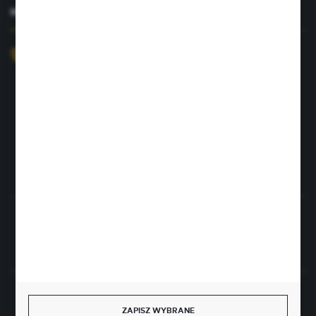
MASZ PYTANIE?
+48 726 422 197
sklep@rolpat.com.pl
Rogóźno 116
86-318 Rogóźno
FORMULARZ KONTAKTOWY
Rozpocznij zwrot produktu:
ODSTĄP OD UMOWY TUTAJ
BEZPIECZNE PŁATNOŚCI
ZAPISZ WYBRANE