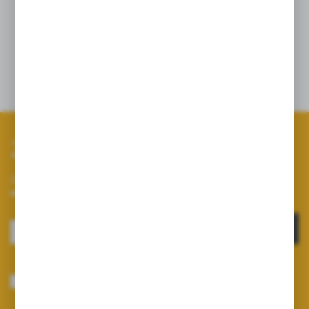
Dane techniczne
Zapisz się do newslettera
Zapisz się do newslettera na naszym sklepie internetowym i
otrzymuj informacje o nowościach i promocjach.
ZAPISZ SIĘ
Wyrażam zgodę na otrzymywanie drogą elektroniczną na wskazany przeze
mnie adres e-mail informacji dotyczących usług świadczonych przez
Administratora. Zgoda może zostać cofnięta w każdym czasie.
Polityka
prywatności
*