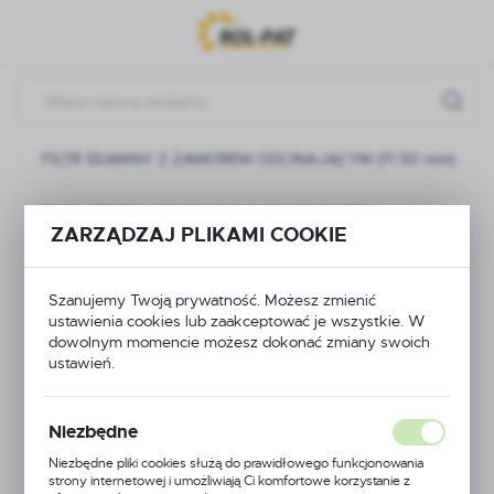
Przejdź do menu.
Przejdź do wyszukiwarki.
Przejdź do treści.
FILTR SSAWNY Z ZAWOREM ODCINAJĄCYM (FI 50 mm)
FILTR SSAWNY Z
ZARZĄDZAJ PLIKAMI COOKIE
ZAWOREM
Szanujemy Twoją prywatność. Możesz zmienić
ODCINAJĄCYM (FI
ustawienia cookies lub zaakceptować je wszystkie. W
dowolnym momencie możesz dokonać zmiany swoich
50 mm)
ustawień.
Niezbędne
Niezbędne pliki cookies służą do prawidłowego funkcjonowania
strony internetowej i umożliwiają Ci komfortowe korzystanie z