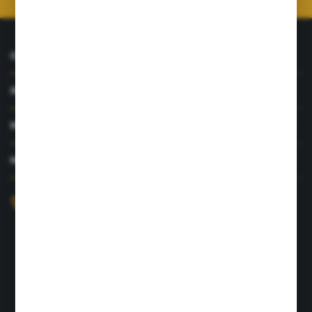
O NAS
INFORMACJE
MOJE KONTO
MASZ PYTANIE?
+48 726 422 197
sklep@rolpat.com.pl
Rogóźno 116
86-318 Rogóźno
FORMULARZ KONTAKTOWY