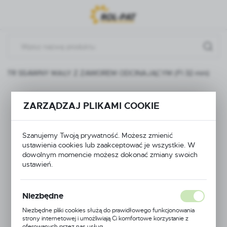
Przejdź do menu.
Przejdź do wyszukiwarki.
Przejdź do treści.
FILTR SSAWNY MAŁY Z ZAWOREM ODCINAJĄCYM (FI 32 mm)
FILTR SSAWNY MAŁY
ZARZĄDZAJ PLIKAMI COOKIE
Z ZAWOREM
Szanujemy Twoją prywatność. Możesz zmienić
ODCINAJĄCYM (FI 32
ustawienia cookies lub zaakceptować je wszystkie. W
dowolnym momencie możesz dokonać zmiany swoich
mm)
ustawień.
Niezbędne
Niezbędne pliki cookies służą do prawidłowego funkcjonowania
strony internetowej i umożliwiają Ci komfortowe korzystanie z
oferowanych przez nas usług.