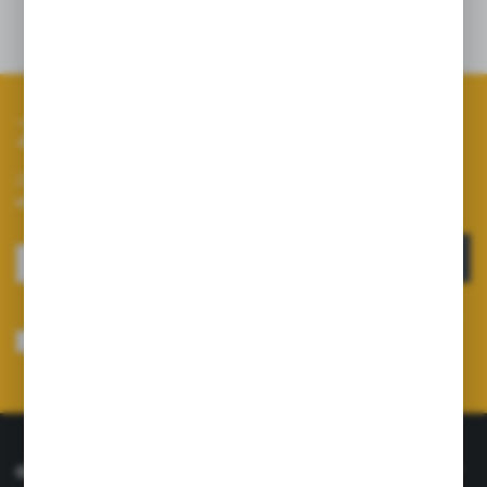
Dane techniczne
Zapisz się do newslettera
Zapisz się do newslettera na naszym sklepie internetowym i
otrzymuj informacje o nowościach i promocjach.
ZAPISZ SIĘ
Wyrażam zgodę na otrzymywanie drogą elektroniczną na wskazany przeze
mnie adres e-mail informacji dotyczących usług świadczonych przez
Administratora. Zgoda może zostać cofnięta w każdym czasie.
Polityka
prywatności
*
O NAS