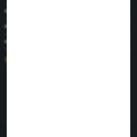
INFORMACJE
MOJE KONTO
MASZ PYTANIE?
+48 726 422 197
sklep@rolpat.com.pl
Rogóźno 116
86-318 Rogóźno
FORMULARZ KONTAKTOWY