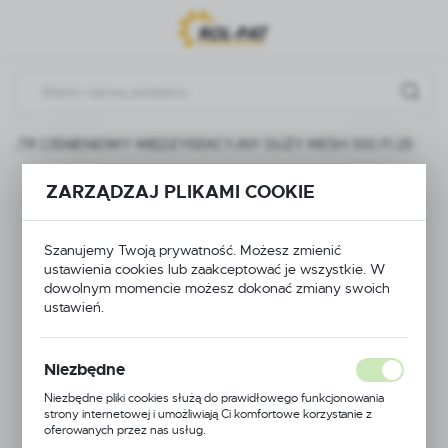
Przejdź do menu.
Przejdź do wyszukiwarki.
Przejdź do treści.
FILTR CIŚNIENIOWY MIĘDZYSEKCYJNY DUŻY MESH 100 FI 25
ZARZĄDZAJ PLIKAMI COOKIE
FILTR CIŚNIENIOWY
MIĘDZYSEKCYJNY
Szanujemy Twoją prywatność. Możesz zmienić
ustawienia cookies lub zaakceptować je wszystkie. W
DUŻY MESH 100 FI
dowolnym momencie możesz dokonać zmiany swoich
ustawień.
25
Niezbędne
Niezbędne pliki cookies służą do prawidłowego funkcjonowania
strony internetowej i umożliwiają Ci komfortowe korzystanie z
oferowanych przez nas usług.