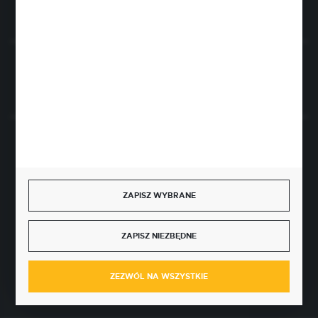
Rozpocznij zwrot produktu:
ODSTĄP OD UMOWY TUTAJ
BEZPIECZNE PŁATNOŚCI
ZAPISZ WYBRANE
SZYBKA DOSTAWA
ZAPISZ NIEZBĘDNE
ZEZWÓL NA WSZYSTKIE