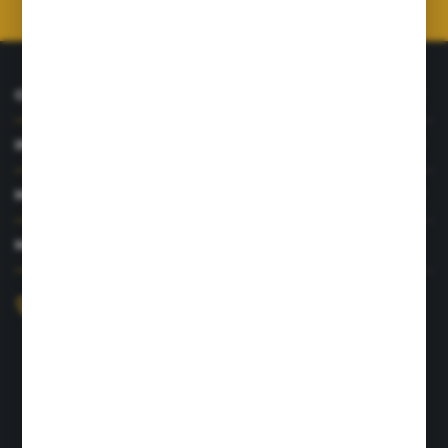
O NAS
INFORMACJE
MOJE KONTO
MASZ PYTANIE?
+48 726 422 197
sklep@rolpat.com.pl
Rogóźno 116
86-318 Rogóźno
FORMULARZ KONTAKTOWY