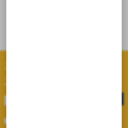
Filtry dostępne z przyłączem na wąż fi 20
oraz fi25 oraz gęstościach siatki mesh 80, 90
oraz 100.
Zapisz się do newslettera
Zapisz się do newslettera na naszym sklepie internetowym i
otrzymuj informacje o nowościach i promocjach.
ZAPISZ SIĘ
Wyrażam zgodę na otrzymywanie drogą elektroniczną na wskazany przeze
mnie adres e-mail informacji dotyczących usług świadczonych przez
Administratora. Zgoda może zostać cofnięta w każdym czasie.
Polityka
prywatności
*