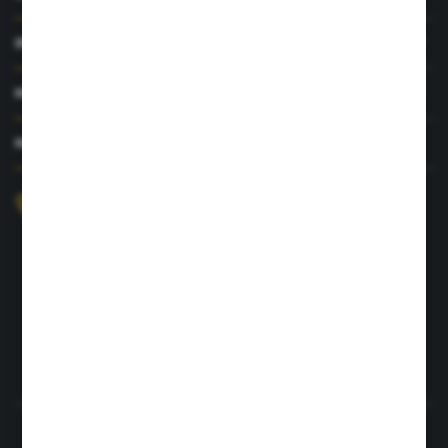
INFORMACJE
MOJE KONTO
MASZ PYTANIE?
+48 726 422 197
sklep@rolpat.com.pl
Rogóźno 116
86-318 Rogóźno
FORMULARZ KONTAKTOWY