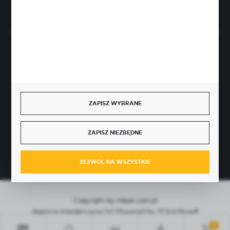
Rozpocznij zwrot produktu:
ODSTĄP OD UMOWY TUTAJ
BEZPIECZNE PŁATNOŚCI
ZAPISZ WYBRANE
SZYBKA DOSTAWA
ZAPISZ NIEZBĘDNE
ZEZWÓL NA WSZYSTKIE
Copyright by rolpat.com.pl
Agencja interaktywna
[ti]
Powered by
2ClickShop®
0