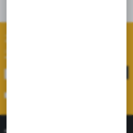
Zapisz się do newslettera
Zapisz się do newslettera na naszym sklepie internetowym i
otrzymuj informacje o nowościach i promocjach.
ZAPISZ SIĘ
Wyrażam zgodę na otrzymywanie drogą elektroniczną na wskazany przeze
mnie adres e-mail informacji dotyczących usług świadczonych przez
Administratora. Zgoda może zostać cofnięta w każdym czasie.
Polityka
prywatności
*
O NAS