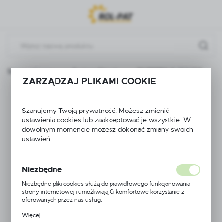
Przejdź do menu.
Przejdź do wyszukiwarki.
Przejdź do treści.
Strona główna
System filtracji
FILTEREK 0-102/07
ZARZĄDZAJ PLIKAMI COOKIE
FILTEREK 0-102/07
Szanujemy Twoją prywatność. Możesz zmienić
ustawienia cookies lub zaakceptować je wszystkie. W
dowolnym momencie możesz dokonać zmiany swoich
ustawień.
Niezbędne
Niezbędne pliki cookies służą do prawidłowego funkcjonowania
strony internetowej i umożliwiają Ci komfortowe korzystanie z
oferowanych przez nas usług.
Pliki cookies odpowiadają na podejmowane przez Ciebie działania w
Więcej
celu m.in. dostosowania Twoich ustawień preferencji prywatności,