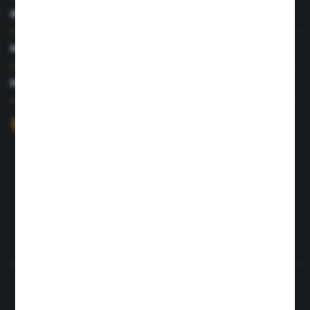
INFORMACJE
MOJE KONTO
MASZ PYTANIE?
+48 726 422 197
sklep@rolpat.com.pl
Rogóźno 116
86-318 Rogóźno
FORMULARZ KONTAKTOWY
Rozpocznij zwrot produktu:
ODSTĄP OD UMOWY TUTAJ