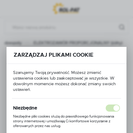
Przejdź do menu.
Przejdź do wyszukiwarki.
Przejdź do treści.
 podzespoły
ELEKTROZAWÓR PROPORCJONALNY (żółty)
ZARZĄDZAJ PLIKAMI COOKIE
ELEKTROZAWÓR
PROPORCJONALNY
Szanujemy Twoją prywatność. Możesz zmienić
ustawienia cookies lub zaakceptować je wszystkie. W
(żółty)
dowolnym momencie możesz dokonać zmiany swoich
ustawień.
NOWOŚĆ
Niezbędne
Niezbędne pliki cookies służą do prawidłowego funkcjonowania
strony internetowej i umożliwiają Ci komfortowe korzystanie z
oferowanych przez nas usług.
Pliki cookies odpowiadają na podejmowane przez Ciebie działania w