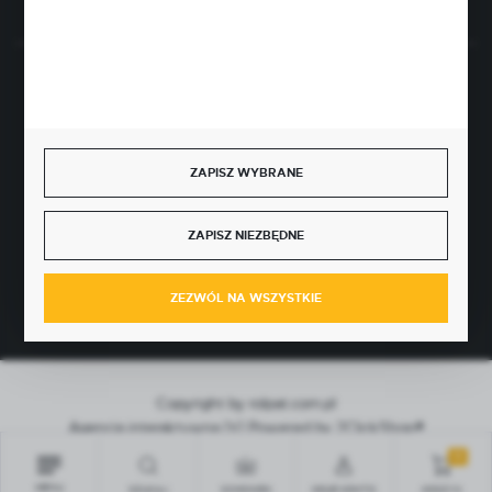
BEZPIECZNE PŁATNOŚCI
ZAPISZ WYBRANE
SZYBKA DOSTAWA
ZAPISZ NIEZBĘDNE
ZEZWÓL NA WSZYSTKIE
Copyright by rolpat.com.pl
Agencja interaktywna
[ti]
Powered by
2ClickShop®
0
MENU
SZUKAJ
SCHOWEK
MOJE KONTO
KOSZYK