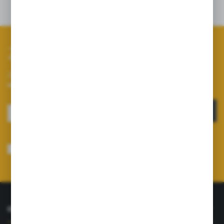
Zapisz się do newslettera
Zapisz się do newslettera na naszym sklepie internetowym i
otrzymuj informacje o nowościach i promocjach.
ZAPISZ SIĘ
Wyrażam zgodę na otrzymywanie drogą elektroniczną na wskazany przeze
mnie adres e-mail informacji dotyczących usług świadczonych przez
Administratora. Zgoda może zostać cofnięta w każdym czasie.
Polityka
prywatności
*
O NAS