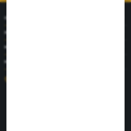
O NAS
INFORMACJE
MOJE KONTO
MASZ PYTANIE?
+48 726 422 197
sklep@rolpat.com.pl
Rogóźno 116
86-318 Rogóźno
FORMULARZ KONTAKTOWY