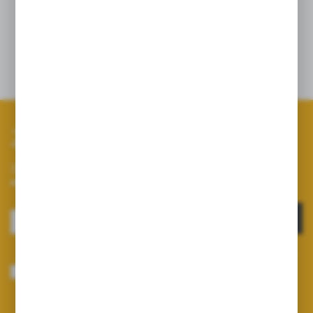
Pokrywa zbiornika opryskiwacza;
Pokrywa rozwadniacza montaż na wąż 12,5
Zapisz się do newslettera
Zapisz się do newslettera na naszym sklepie internetowym i
otrzymuj informacje o nowościach i promocjach.
ZAPISZ SIĘ
Wyrażam zgodę na otrzymywanie drogą elektroniczną na wskazany przeze
mnie adres e-mail informacji dotyczących usług świadczonych przez
Administratora. Zgoda może zostać cofnięta w każdym czasie.
Polityka
prywatności
*