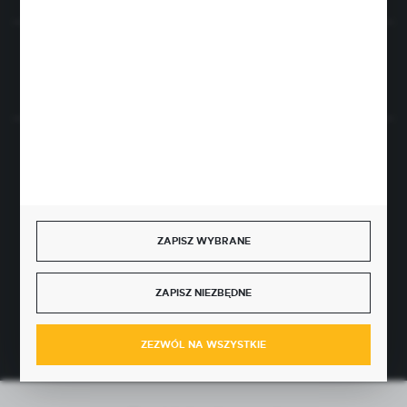
Rozpocznij zwrot produktu:
ODSTĄP OD UMOWY TUTAJ
BEZPIECZNE PŁATNOŚCI
ZAPISZ WYBRANE
SZYBKA DOSTAWA
ZAPISZ NIEZBĘDNE
ZEZWÓL NA WSZYSTKIE