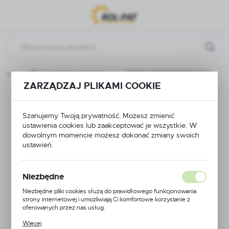
Przejdź do menu.
Przejdź do wyszukiwarki.
Przejdź do treści.
wna
Wyposażenie zbiornika
DYSZA ROZWADNIACZA
ZARZĄDZAJ PLIKAMI COOKIE
DYSZA
Szanujemy Twoją prywatność. Możesz zmienić
ROZWADNIACZA
ustawienia cookies lub zaakceptować je wszystkie. W
dowolnym momencie możesz dokonać zmiany swoich
ustawień.
Niezbędne
Niezbędne pliki cookies służą do prawidłowego funkcjonowania
strony internetowej i umożliwiają Ci komfortowe korzystanie z
oferowanych przez nas usług.
Pliki cookies odpowiadają na podejmowane przez Ciebie działania w
Więcej
celu m.in. dostosowania Twoich ustawień preferencji prywatności,