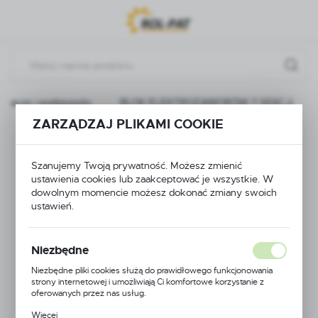
Przejdź do menu.
Przejdź do wyszukiwarki.
Przejdź do treści.
ielacze i podzespoły
BLOK ELEKTROZAWORÓW 7 SEKCJi
ZARZĄDZAJ PLIKAMI COOKIE
BLOK
ELEKTROZAWORÓW
Szanujemy Twoją prywatność. Możesz zmienić
ustawienia cookies lub zaakceptować je wszystkie. W
dowolnym momencie możesz dokonać zmiany swoich
7 SEKCJi
ustawień.
Niezbędne
NOWOŚĆ
Niezbędne pliki cookies służą do prawidłowego funkcjonowania
strony internetowej i umożliwiają Ci komfortowe korzystanie z
oferowanych przez nas usług.
Pliki cookies odpowiadają na podejmowane przez Ciebie działania w
Więcej