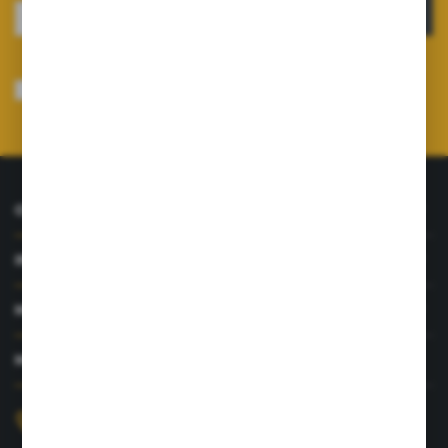
ZAPISZ SIĘ
Wyrażam zgodę na otrzymywanie drogą elektroniczną na wskazany przeze
mnie adres e-mail informacji dotyczących usług świadczonych przez
Administratora. Zgoda może zostać cofnięta w każdym czasie.
Polityka
prywatności
*
O NAS
INFORMACJE
MOJE KONTO
MASZ PYTANIE?
+48 726 422 197