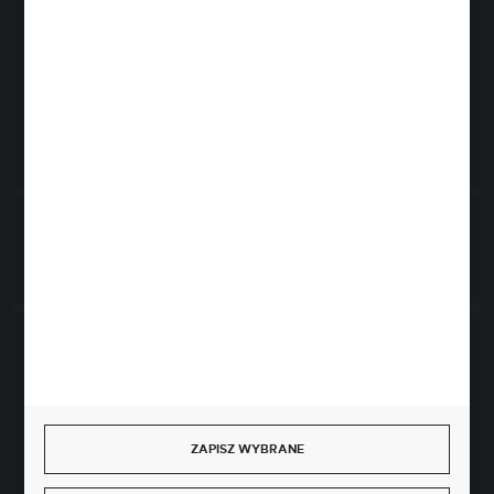
sklep@rolpat.com.pl
Rogóźno 116
86-318 Rogóźno
FORMULARZ KONTAKTOWY
Rozpocznij zwrot produktu:
ODSTĄP OD UMOWY TUTAJ
BEZPIECZNE PŁATNOŚCI
ZAPISZ WYBRANE
SZYBKA DOSTAWA