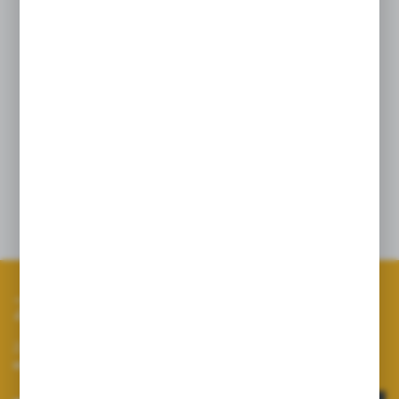
sekcji.
Elektrozawory sekcyjne mocowane
na standardowym złączu kołnierzowym
Podłączenie przez 3-pinową wtyczkę DIN
nr 43650
Zapisz się do newslettera
Zapisz się do newslettera na naszym sklepie internetowym i
otrzymuj informacje o nowościach i promocjach.