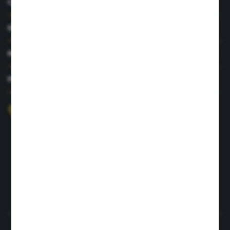
O NAS
INFORMACJE
MOJE KONTO
MASZ PYTANIE?
+48 726 422 197
sklep@rolpat.com.pl
Rogóźno 116
86-318 Rogóźno
FORMULARZ KONTAKTOWY