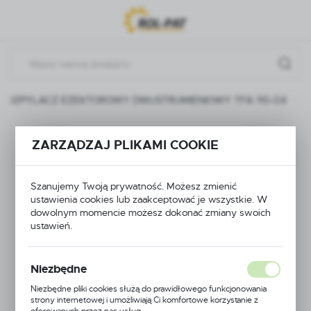
Przejdź do menu.
Przejdź do wyszukiwarki.
Przejdź do treści.
ROZPYLACZ EŻEKTOROWY DWUSTRUMIENIOWY TFA 110-04
ROZPYLACZ
ZARZĄDZAJ PLIKAMI COOKIE
EŻEKTOROWY
Szanujemy Twoją prywatność. Możesz zmienić
DWUSTRUMIENIOWY
ustawienia cookies lub zaakceptować je wszystkie. W
dowolnym momencie możesz dokonać zmiany swoich
TFA 110-04
ustawień.
Niezbędne
Niezbędne pliki cookies służą do prawidłowego funkcjonowania
strony internetowej i umożliwiają Ci komfortowe korzystanie z
oferowanych przez nas usług.