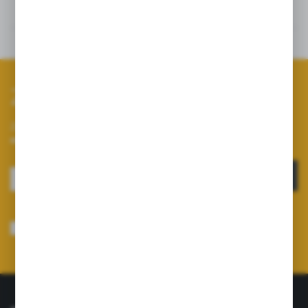
Szczegóły
Dane techniczne
Zapisz się do newslettera
Zapisz się do newslettera na naszym sklepie internetowym i
otrzymuj informacje o nowościach i promocjach.
ZAPISZ SIĘ
Wyrażam zgodę na otrzymywanie drogą elektroniczną na wskazany przeze
mnie adres e-mail informacji dotyczących usług świadczonych przez
Administratora. Zgoda może zostać cofnięta w każdym czasie.
Polityka
prywatności
*