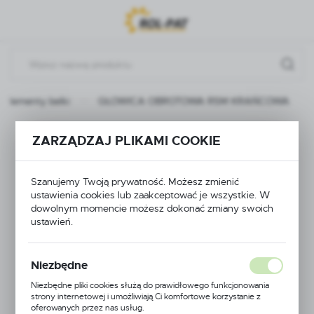
Przejdź do menu.
Przejdź do wyszukiwarki.
Przejdź do treści.
Elementy belki
GŁOWICA OBROTOWA RSM KRAŃCOWA
GŁOWICA
ZARZĄDZAJ PLIKAMI COOKIE
OBROTOWA RSM
Szanujemy Twoją prywatność. Możesz zmienić
KRAŃCOWA
ustawienia cookies lub zaakceptować je wszystkie. W
dowolnym momencie możesz dokonać zmiany swoich
ustawień.
Niezbędne
Niezbędne pliki cookies służą do prawidłowego funkcjonowania
strony internetowej i umożliwiają Ci komfortowe korzystanie z
oferowanych przez nas usług.