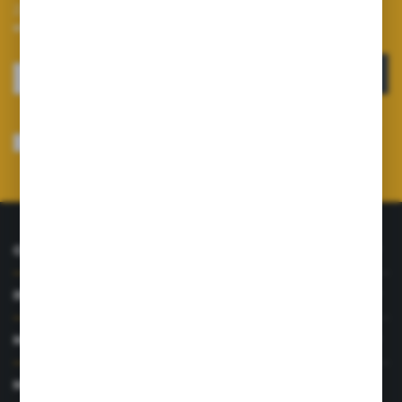
Zapisz się do newslettera na naszym sklepie internetowym i
otrzymuj informacje o nowościach i promocjach.
ZAPISZ SIĘ
Wyrażam zgodę na otrzymywanie drogą elektroniczną na wskazany przeze
mnie adres e-mail informacji dotyczących usług świadczonych przez
Administratora. Zgoda może zostać cofnięta w każdym czasie.
Polityka
prywatności
*
O NAS
INFORMACJE
MOJE KONTO
MASZ PYTANIE?