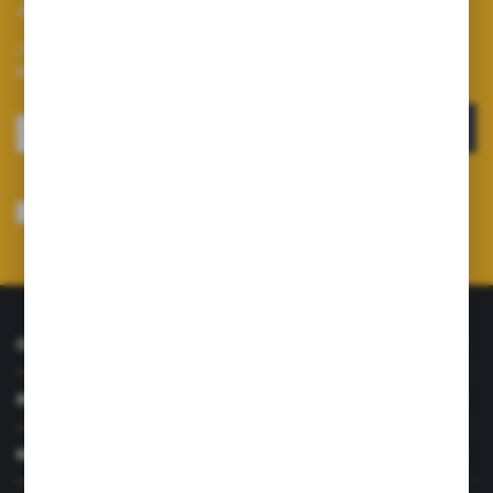
Zapisz się do newslettera
Zapisz się do newslettera na naszym sklepie internetowym i
otrzymuj informacje o nowościach i promocjach.
ZAPISZ SIĘ
Wyrażam zgodę na otrzymywanie drogą elektroniczną na wskazany przeze
mnie adres e-mail informacji dotyczących usług świadczonych przez
Administratora. Zgoda może zostać cofnięta w każdym czasie.
Polityka
prywatności
*
O NAS
INFORMACJE
MOJE KONTO