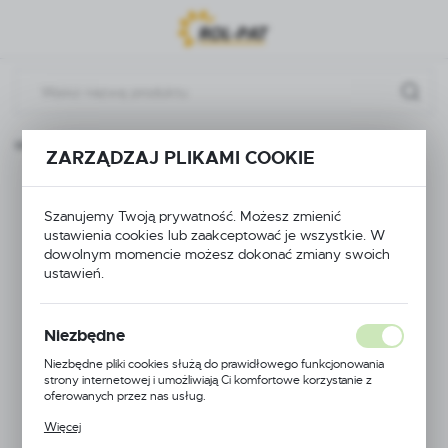
Przejdź do menu.
Przejdź do wyszukiwarki.
Przejdź do treści.
Strona główna
Złączki, nakrętki, kolana
NAKRĘTKA 1''
ZARZĄDZAJ PLIKAMI COOKIE
NAKRĘTKA 1''
Szanujemy Twoją prywatność. Możesz zmienić
ustawienia cookies lub zaakceptować je wszystkie. W
dowolnym momencie możesz dokonać zmiany swoich
ustawień.
Niezbędne
Niezbędne pliki cookies służą do prawidłowego funkcjonowania
strony internetowej i umożliwiają Ci komfortowe korzystanie z
oferowanych przez nas usług.
Pliki cookies odpowiadają na podejmowane przez Ciebie działania w
Więcej
celu m.in. dostosowania Twoich ustawień preferencji prywatności,