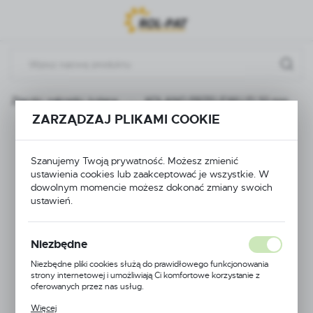
Przejdź do menu.
Przejdź do wyszukiwarki.
Przejdź do treści.
Złączki, nakrętki, kolana
KOLANO PRZELEWU FI 32 mm
ZARZĄDZAJ PLIKAMI COOKIE
KOLANO PRZELEWU
Szanujemy Twoją prywatność. Możesz zmienić
FI 32 mm
ustawienia cookies lub zaakceptować je wszystkie. W
dowolnym momencie możesz dokonać zmiany swoich
ustawień.
Niezbędne
Niezbędne pliki cookies służą do prawidłowego funkcjonowania
strony internetowej i umożliwiają Ci komfortowe korzystanie z
oferowanych przez nas usług.
Pliki cookies odpowiadają na podejmowane przez Ciebie działania w
Więcej
celu m.in. dostosowania Twoich ustawień preferencji prywatności,