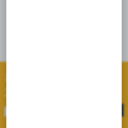
z rozdzielacza do zbiornika.
Wymaga zastosowania węża Ø32.
W zestawie: kolano, uszczelka, nakrętka.
Zapisz się do newslettera
Zapisz się do newslettera na naszym sklepie internetowym i
otrzymuj informacje o nowościach i promocjach.
ZAPISZ SIĘ
Wyrażam zgodę na otrzymywanie drogą elektroniczną na wskazany przeze