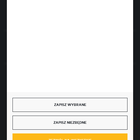
FORMULARZ KONTAKTOWY
Rozpocznij zwrot produktu:
ODSTĄP OD UMOWY TUTAJ
BEZPIECZNE PŁATNOŚCI
ZAPISZ WYBRANE
SZYBKA DOSTAWA
ZAPISZ NIEZBĘDNE