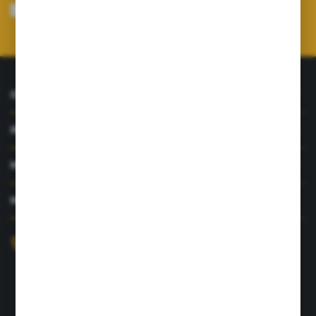
mnie adres e-mail informacji dotyczących usług świadczonych przez
Administratora. Zgoda może zostać cofnięta w każdym czasie.
Polityka
prywatności
*
O NAS
INFORMACJE
MOJE KONTO
MASZ PYTANIE?
+48 726 422 197
sklep@rolpat.com.pl
Rogóźno 116
86-318 Rogóźno