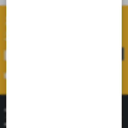
Zapisz się do newslettera
Zapisz się do newslettera na naszym sklepie internetowym i
otrzymuj informacje o nowościach i promocjach.
ZAPISZ SIĘ
Wyrażam zgodę na otrzymywanie drogą elektroniczną na wskazany przeze
mnie adres e-mail informacji dotyczących usług świadczonych przez
Administratora. Zgoda może zostać cofnięta w każdym czasie.
Polityka
prywatności
*
O NAS
INFORMACJE