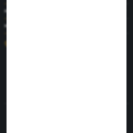
MOJE KONTO
MASZ PYTANIE?
+48 726 422 197
sklep@rolpat.com.pl
Rogóźno 116
86-318 Rogóźno
FORMULARZ KONTAKTOWY
Rozpocznij zwrot produktu:
ODSTĄP OD UMOWY TUTAJ