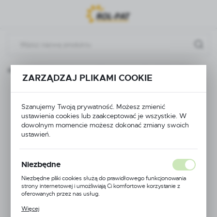
Przejdź do menu.
Przejdź do wyszukiwarki.
Przejdź do treści.
ozdzielacze i podzespoły
REGULACJA STC PRZELOTOWA
ZARZĄDZAJ PLIKAMI COOKIE
REGULACJA STC
Szanujemy Twoją prywatność. Możesz zmienić
PRZELOTOWA
ustawienia cookies lub zaakceptować je wszystkie. W
dowolnym momencie możesz dokonać zmiany swoich
ustawień.
Niezbędne
Niezbędne pliki cookies służą do prawidłowego funkcjonowania
strony internetowej i umożliwiają Ci komfortowe korzystanie z
oferowanych przez nas usług.
Pliki cookies odpowiadają na podejmowane przez Ciebie działania w
Więcej
celu m.in. dostosowania Twoich ustawień preferencji prywatności,