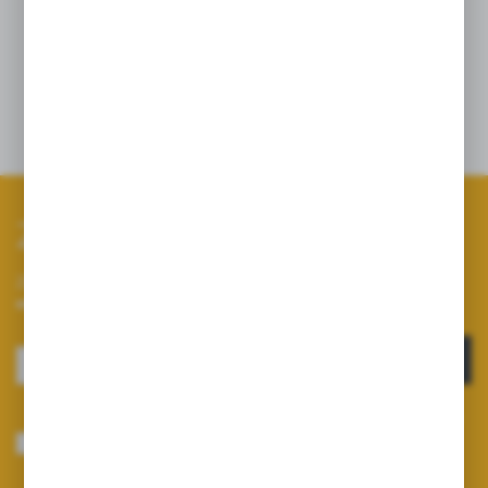
Długość: 45 cm
Średnica pręta: 8 mm
Zapisz się do newslettera
Zapisz się do newslettera na naszym sklepie internetowym i
otrzymuj informacje o nowościach i promocjach.
ZAPISZ SIĘ
Wyrażam zgodę na otrzymywanie drogą elektroniczną na wskazany przeze
mnie adres e-mail informacji dotyczących usług świadczonych przez
Administratora. Zgoda może zostać cofnięta w każdym czasie.
Polityka
prywatności
*