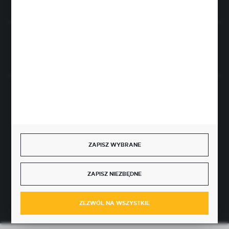
Rozpocznij zwrot produktu:
ODSTĄP OD UMOWY TUTAJ
BEZPIECZNE PŁATNOŚCI
ZAPISZ WYBRANE
SZYBKA DOSTAWA
ZAPISZ NIEZBĘDNE
ZEZWÓL NA WSZYSTKIE