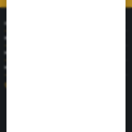
O NAS
INFORMACJE
MOJE KONTO
MASZ PYTANIE?
+48 726 422 197
sklep@rolpat.com.pl
Rogóźno 116
86-318 Rogóźno
FORMULARZ KONTAKTOWY