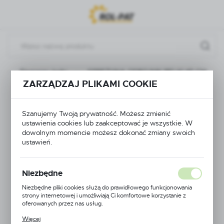
Przejdź do menu.
Przejdź do wyszukiwarki.
Przejdź do treści.
Elementy belki
SPRĘŻYNA ODBOJNIK BELKI 45 CM
ZARZĄDZAJ PLIKAMI COOKIE
SPRĘŻYNA
Szanujemy Twoją prywatność. Możesz zmienić
ODBOJNIK BELKI 45
ustawienia cookies lub zaakceptować je wszystkie. W
dowolnym momencie możesz dokonać zmiany swoich
CM
ustawień.
Niezbędne
Niezbędne pliki cookies służą do prawidłowego funkcjonowania
strony internetowej i umożliwiają Ci komfortowe korzystanie z
oferowanych przez nas usług.
Pliki cookies odpowiadają na podejmowane przez Ciebie działania w
Więcej
celu m.in. dostosowania Twoich ustawień preferencji prywatności,