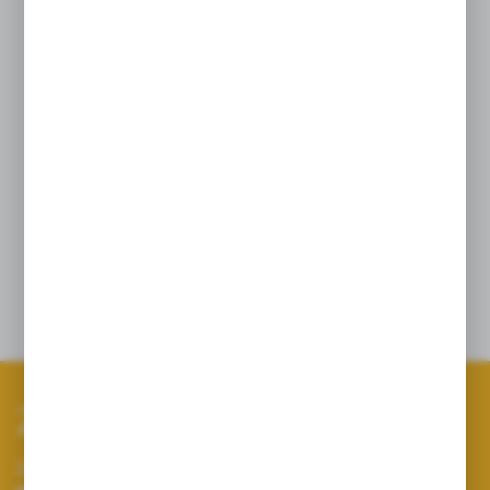
Przyłącze 1 1/2 cal
Montaż do elementów konstrukcyjnych
opryskiwacza;
Występuje z kolanami ø 25 lub ø 32;
Wtyczka prosta ma średnicę 32 i nie ma
możliwości zamiany na 25
.
Zapisz się do newslettera
Zapisz się do newslettera na naszym sklepie internetowym i
otrzymuj informacje o nowościach i promocjach.