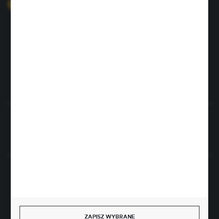
+48 726 422 197
sklep@rolpat.com.pl
Rogóźno 116
86-318 Rogóźno
FORMULARZ KONTAKTOWY
Rozpocznij zwrot produktu:
ODSTĄP OD UMOWY TUTAJ
BEZPIECZNE PŁATNOŚCI
ZAPISZ WYBRANE