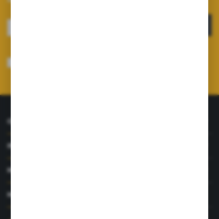
ZAPISZ SIĘ
Wyrażam zgodę na otrzymywanie drogą elektroniczną na wskazany przeze
mnie adres e-mail informacji dotyczących usług świadczonych przez
Administratora. Zgoda może zostać cofnięta w każdym czasie.
Polityka
prywatności
*
O NAS
INFORMACJE
MOJE KONTO
MASZ PYTANIE?