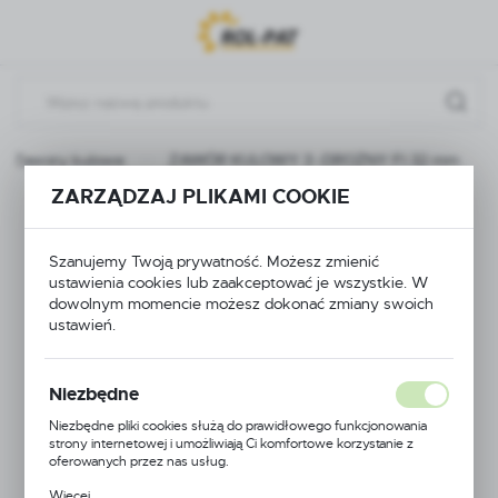
Przejdź do menu.
Przejdź do wyszukiwarki.
Przejdź do treści.
Zawory kulowe
ZAWÓR KULOWY 3 -DROŻNY FI 32 mm
ZARZĄDZAJ PLIKAMI COOKIE
ZAWÓR KULOWY 3 -
DROŻNY FI 32 mm
Szanujemy Twoją prywatność. Możesz zmienić
ustawienia cookies lub zaakceptować je wszystkie. W
dowolnym momencie możesz dokonać zmiany swoich
ustawień.
Niezbędne
Niezbędne pliki cookies służą do prawidłowego funkcjonowania
strony internetowej i umożliwiają Ci komfortowe korzystanie z
oferowanych przez nas usług.
Pliki cookies odpowiadają na podejmowane przez Ciebie działania w
Więcej