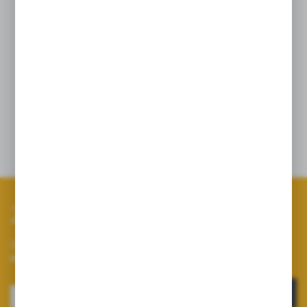
PROLINE 2'' kompletny z kol. fi 50
Wysokiej jakości zawór kulowy w linii
PROLINE, wykonany ze specjalnie
wzmacnianych polimerów zapewnia
doskonałą szczelność i bezawaryjną pracę
opryskiwacza.
Zapisz się do newslettera
Zapisz się do newslettera na naszym sklepie internetowym i
otrzymuj informacje o nowościach i promocjach.
ZAPISZ SIĘ