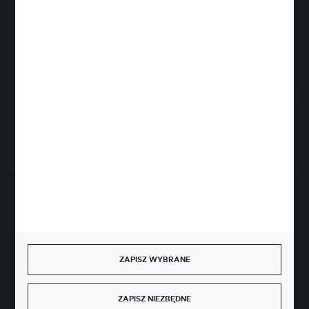
Rogóźno 116
86-318 Rogóźno
FORMULARZ KONTAKTOWY
Rozpocznij zwrot produktu:
ODSTĄP OD UMOWY TUTAJ
BEZPIECZNE PŁATNOŚCI
ZAPISZ WYBRANE
SZYBKA DOSTAWA
ZAPISZ NIEZBĘDNE