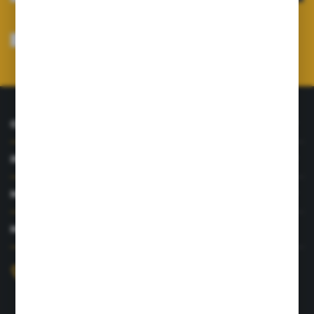
Wyrażam zgodę na otrzymywanie drogą elektroniczną na wskazany przeze
mnie adres e-mail informacji dotyczących usług świadczonych przez
Administratora. Zgoda może zostać cofnięta w każdym czasie.
Polityka
prywatności
*
O NAS
INFORMACJE
MOJE KONTO
MASZ PYTANIE?
+48 726 422 197
sklep@rolpat.com.pl