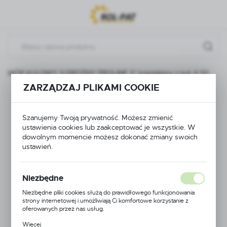
Przejdź do menu.
Przejdź do wyszukiwarki.
Przejdź do treści.
ZAWÓR KULOWY 3-DROŻNY PROLINE 2'' kompletny z kol. fi 50
ZARZĄDZAJ PLIKAMI COOKIE
ZAWÓR KULOWY 3-
Szanujemy Twoją prywatność. Możesz zmienić
DROŻNY PROLINE 2''
ustawienia cookies lub zaakceptować je wszystkie. W
dowolnym momencie możesz dokonać zmiany swoich
kompletny z kol. fi 50
ustawień.
Niezbędne
Niezbędne pliki cookies służą do prawidłowego funkcjonowania
strony internetowej i umożliwiają Ci komfortowe korzystanie z
oferowanych przez nas usług.
Pliki cookies odpowiadają na podejmowane przez Ciebie działania w
Więcej