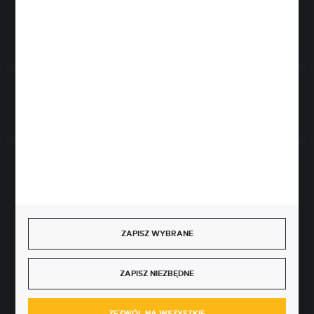
FORMULARZ KONTAKTOWY
Rozpocznij zwrot produktu:
ODSTĄP OD UMOWY TUTAJ
BEZPIECZNE PŁATNOŚCI
ZAPISZ WYBRANE
SZYBKA DOSTAWA
ZAPISZ NIEZBĘDNE
ZEZWÓL NA WSZYSTKIE