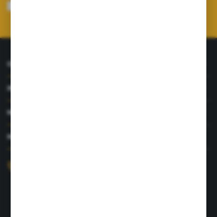
mnie adres e-mail informacji dotyczących usług świadczonych przez
Administratora. Zgoda może zostać cofnięta w każdym czasie.
Polityka
prywatności
*
O NAS
INFORMACJE
MOJE KONTO
MASZ PYTANIE?
+48 726 422 197
sklep@rolpat.com.pl
Rogóźno 116
86-318 Rogóźno