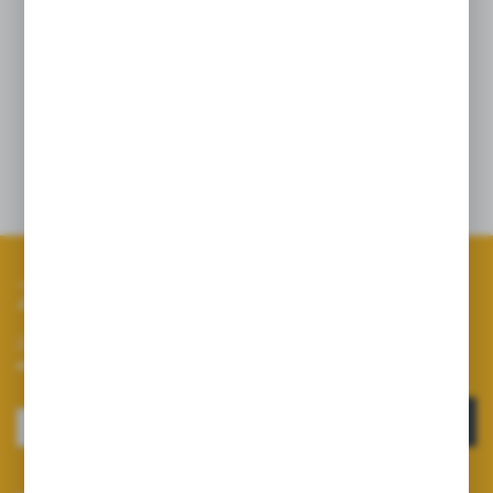
Głowica wahadłowa AP 0-100/GW07/P
Głowica wahadłowa AP 0-100/GW07/K
Korpus rozpylacza 0-100/07/P
Korpus rozpylacza 0-100/07/K
Zapisz się do newslettera
Zapisz się do newslettera na naszym sklepie internetowym i
otrzymuj informacje o nowościach i promocjach.
ZAPISZ SIĘ
Wyrażam zgodę na otrzymywanie drogą elektroniczną na wskazany przeze