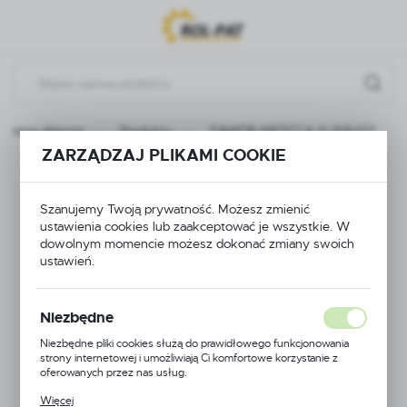
Przejdź do menu.
Przejdź do wyszukiwarki.
Przejdź do treści.
Strona główna
Produkty
ZAWÓR KRÓĆCA 0-105/07
ZARZĄDZAJ PLIKAMI COOKIE
ZAWÓR KRÓĆCA 0-
Szanujemy Twoją prywatność. Możesz zmienić
105/07
ustawienia cookies lub zaakceptować je wszystkie. W
dowolnym momencie możesz dokonać zmiany swoich
ustawień.
Niezbędne
Niezbędne pliki cookies służą do prawidłowego funkcjonowania
strony internetowej i umożliwiają Ci komfortowe korzystanie z
oferowanych przez nas usług.
Pliki cookies odpowiadają na podejmowane przez Ciebie działania w
Więcej
celu m.in. dostosowania Twoich ustawień preferencji prywatności,