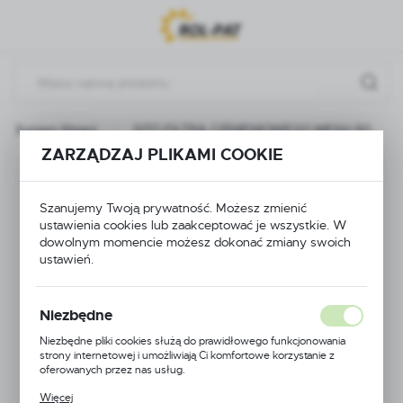
Przejdź do menu.
Przejdź do wyszukiwarki.
Przejdź do treści.
System filtracji
SITO FILTRA CIŚNIENIOWEGO MESH 90
ZARZĄDZAJ PLIKAMI COOKIE
SITO FILTRA
Szanujemy Twoją prywatność. Możesz zmienić
CIŚNIENIOWEGO
ustawienia cookies lub zaakceptować je wszystkie. W
dowolnym momencie możesz dokonać zmiany swoich
MESH 90
ustawień.
Niezbędne
Niezbędne pliki cookies służą do prawidłowego funkcjonowania
strony internetowej i umożliwiają Ci komfortowe korzystanie z
oferowanych przez nas usług.
Pliki cookies odpowiadają na podejmowane przez Ciebie działania w
Więcej
celu m.in. dostosowania Twoich ustawień preferencji prywatności,