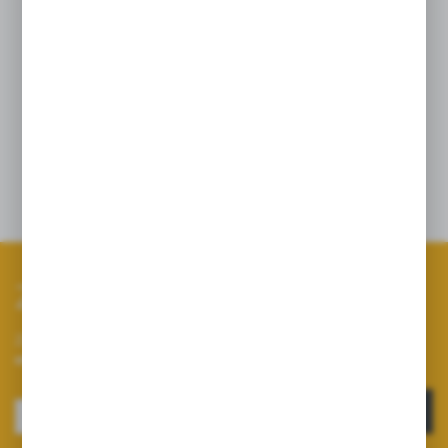
Cechy charakterystyczne:
- Sito wykonane ze stali kwasoodpornej;
- Wysoki stopień filtracji ( do wyboru mesh
80, 90 lub 100)*;
- Czyszczenie bez ryzyka uszkodzenia;
Zapisz się do newslettera
Zapisz się do newslettera na naszym sklepie internetowym i
otrzymuj informacje o nowościach i promocjach.
ZAPISZ SIĘ