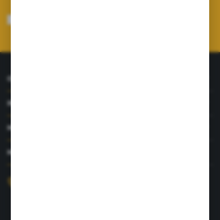
Wyrażam zgodę na otrzymywanie drogą elektroniczną na wskazany przeze
mnie adres e-mail informacji dotyczących usług świadczonych przez
Administratora. Zgoda może zostać cofnięta w każdym czasie.
Polityka
prywatności
*
O NAS
INFORMACJE
MOJE KONTO
MASZ PYTANIE?
+48 726 422 197
sklep@rolpat.com.pl
Rogóźno 116