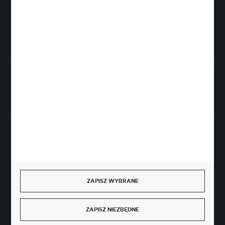
86-318 Rogóźno
FORMULARZ KONTAKTOWY
Rozpocznij zwrot produktu:
ODSTĄP OD UMOWY TUTAJ
BEZPIECZNE PŁATNOŚCI
ZAPISZ WYBRANE
SZYBKA DOSTAWA
ZAPISZ NIEZBĘDNE