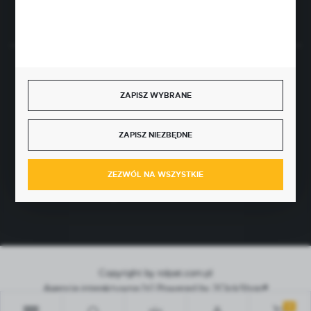
Rozpocznij zwrot produktu:
ODSTĄP OD UMOWY TUTAJ
BEZPIECZNE PŁATNOŚCI
ZAPISZ WYBRANE
ZAPISZ NIEZBĘDNE
SZYBKA DOSTAWA
ZEZWÓL NA WSZYSTKIE
Copyright by rolpat.com.pl
Agencja interaktywna
[ti]
Powered by
2ClickShop®
0