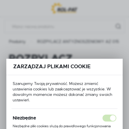
Przejdź do menu.
Przejdź do wyszukiwarki.
Przejdź do treści.
Produkty
ROZPYLACZ ANTYZNOSZENIOWY AZ 015
ROZPYLACZ
ZARZĄDZAJ PLIKAMI COOKIE
ANTYZNOSZENIOWY
AZ 015
Szanujemy Twoją prywatność. Możesz zmienić
ustawienia cookies lub zaakceptować je wszystkie. W
dowolnym momencie możesz dokonać zmiany swoich
ustawień.
Niezbędne
Niezbędne pliki cookies służą do prawidłowego funkcjonowania