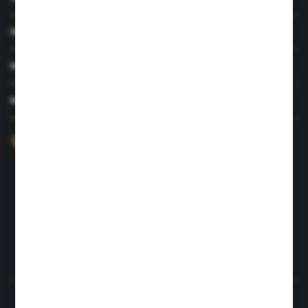
INFORMACJE
MOJE KONTO
MASZ PYTANIE?
+48 726 422 197
sklep@rolpat.com.pl
Rogóźno 116
86-318 Rogóźno
FORMULARZ KONTAKTOWY