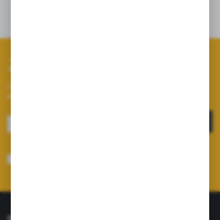
Szczegóły
Dane techniczne
Zapisz się do newslettera
Zapisz się do newslettera na naszym sklepie internetowym i
otrzymuj informacje o nowościach i promocjach.
ZAPISZ SIĘ
Wyrażam zgodę na otrzymywanie drogą elektroniczną na wskazany przeze
mnie adres e-mail informacji dotyczących usług świadczonych przez
Administratora. Zgoda może zostać cofnięta w każdym czasie.
Polityka
prywatności
*
O NAS