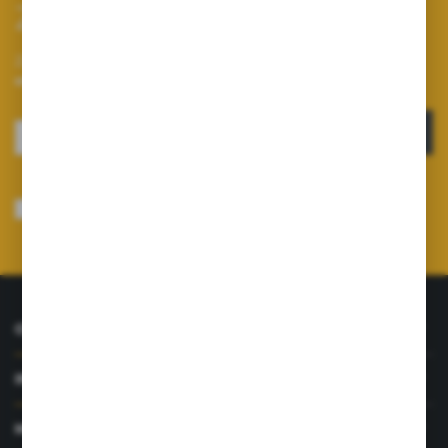
Zapisz się do newslettera
Zapisz się do newslettera na naszym sklepie internetowym i
otrzymuj informacje o nowościach i promocjach.
ZAPISZ SIĘ
Wyrażam zgodę na otrzymywanie drogą elektroniczną na wskazany przeze
mnie adres e-mail informacji dotyczących usług świadczonych przez
Administratora. Zgoda może zostać cofnięta w każdym czasie.
Polityka
prywatności
*
O NAS
INFORMACJE
MOJE KONTO