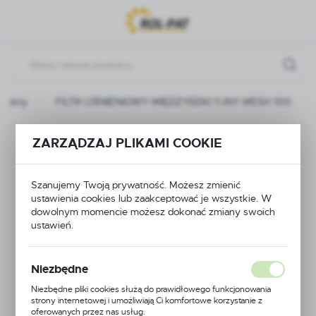
Przejdź do menu.
Przejdź do wyszukiwarki.
Przejdź do treści.
odukty
FILTR CIŚNIENIOWY MIĘDZYSEKCYJNY MESH 100
FILTR CIŚNIENIOWY
ZARZĄDZAJ PLIKAMI COOKIE
MIĘDZYSEKCYJNY
Szanujemy Twoją prywatność. Możesz zmienić
MESH 100
ustawienia cookies lub zaakceptować je wszystkie. W
dowolnym momencie możesz dokonać zmiany swoich
ustawień.
Niezbędne
Niezbędne pliki cookies służą do prawidłowego funkcjonowania
strony internetowej i umożliwiają Ci komfortowe korzystanie z
oferowanych przez nas usług.