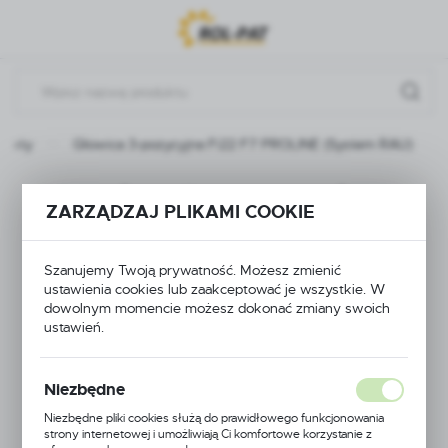
Przejdź do menu.
Przejdź do wyszukiwarki.
Przejdź do treści.
dukty
Głowica 3-pozycyjna Fi22 F7 PROLINE (System RAU)
Głowica 3-pozycyjna
ZARZĄDZAJ PLIKAMI COOKIE
Fi22 F7 PROLINE
Szanujemy Twoją prywatność. Możesz zmienić
(System RAU)
ustawienia cookies lub zaakceptować je wszystkie. W
dowolnym momencie możesz dokonać zmiany swoich
ustawień.
Niezbędne
Niezbędne pliki cookies służą do prawidłowego funkcjonowania
strony internetowej i umożliwiają Ci komfortowe korzystanie z