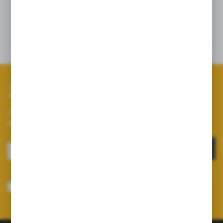
Szczegóły
Dane techniczne
Zapisz się do newslettera
Zapisz się do newslettera na naszym sklepie internetowym i
otrzymuj informacje o nowościach i promocjach.
ZAPISZ SIĘ
Wyrażam zgodę na otrzymywanie drogą elektroniczną na wskazany przeze
mnie adres e-mail informacji dotyczących usług świadczonych przez
Administratora. Zgoda może zostać cofnięta w każdym czasie.
Polityka
prywatności
*