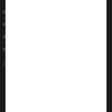
O NAS
INFORMACJE
MOJE KONTO
MASZ PYTANIE?
+48 726 422 197
sklep@rolpat.com.pl
Rogóźno 116
86-318 Rogóźno
FORMULARZ KONTAKTOWY