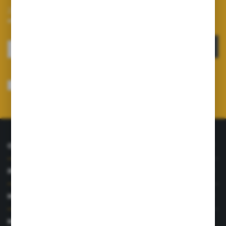
Zapisz się do newslettera na naszym sklepie internetowym i
otrzymuj informacje o nowościach i promocjach.
ZAPISZ SIĘ
Wyrażam zgodę na otrzymywanie drogą elektroniczną na wskazany przeze
mnie adres e-mail informacji dotyczących usług świadczonych przez
Administratora. Zgoda może zostać cofnięta w każdym czasie.
Polityka
prywatności
*
O NAS
INFORMACJE
MOJE KONTO
MASZ PYTANIE?