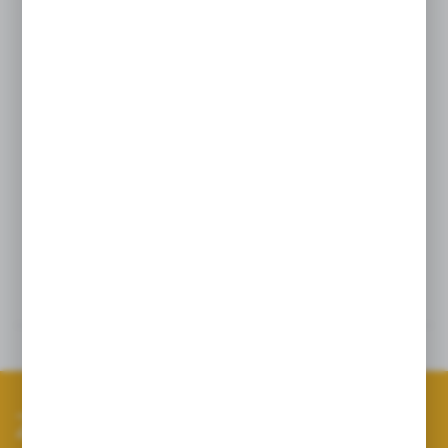
Cena odnosi się do kompletnej głowicy
widocznej na zdjęciu w skład której wchodzą:
1x Rozpylacz płaskostrumieniowy uniwersalny
AP12002 (żółty), 1x Rozpylacz eżektorowy
AP0311008MS (niebieski), 1x rozlewacz RSM
7- otworowy razem z kryzą polimerową
niebieską;
System Arag
Szczegóły
Dane techniczne
Zapisz się do newslettera