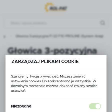
Przejdź do menu.
Przejdź do wyszukiwarki.
Przejdź do treści.
ukty
Głowica 3-pozycyjna FI 22 F10 PROLINE (System Arag)
Głowica 3-pozycyjna
FI 22 F10 PROLINE
ZARZĄDZAJ PLIKAMI COOKIE
(System Arag)
Szanujemy Twoją prywatność. Możesz zmienić
ustawienia cookies lub zaakceptować je wszystkie. W
dowolnym momencie możesz dokonać zmiany swoich
ustawień.
Niezbędne