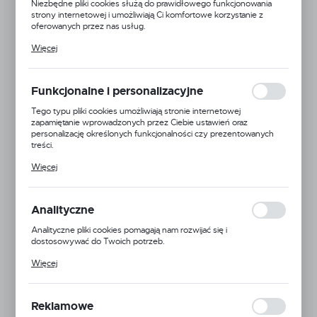
Niezbędne pliki cookies służą do prawidłowego funkcjonowania
strony internetowej i umożliwiają Ci komfortowe korzystanie z
oferowanych przez nas usług.
Pliki cookies odpowiadają na podejmowane przez Ciebie działania w
Więcej
celu m.in. dostosowania Twoich ustawień preferencji prywatności,
logowania czy wypełniania formularzy. Dzięki plikom cookies
strona, z której korzystasz, może działać bez zakłóceń.
Funkcjonalne i personalizacyjne
Tego typu pliki cookies umożliwiają stronie internetowej
zapamiętanie wprowadzonych przez Ciebie ustawień oraz
personalizację określonych funkcjonalności czy prezentowanych
treści.
Dzięki tym plikom cookies możemy zapewnić Ci większy komfort
Więcej
korzystania z funkcjonalności naszej strony poprzez dopasowanie
jej do Twoich indywidualnych preferencji. Wyrażenie zgody na
funkcjonalne i personalizacyjne pliki cookies gwarantuje dostępność
większej ilości funkcji na stronie.
Analityczne
Agroplast
Analityczne pliki cookies pomagają nam rozwijać się i
dostosowywać do Twoich potrzeb.
24H
Cookies analityczne pozwalają na uzyskanie informacji w zakresie
Więcej
wykorzystywania witryny internetowej, miejsca oraz częstotliwości,
Dostępny
z jaką odwiedzane są nasze serwisy www. Dane pozwalają nam na
ocenę naszych serwisów internetowych pod względem ich
popularności wśród użytkowników. Zgromadzone informacje są
ROZMIAR
Reklamowe
przetwarzane w formie zanonimizowanej. Wyrażenie zgody na