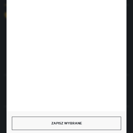
+48 726 422 197
sklep@rolpat.com.pl
Rogóźno 116
86-318 Rogóźno
FORMULARZ KONTAKTOWY
Rozpocznij zwrot produktu:
ODSTĄP OD UMOWY TUTAJ
BEZPIECZNE PŁATNOŚCI
ZAPISZ WYBRANE