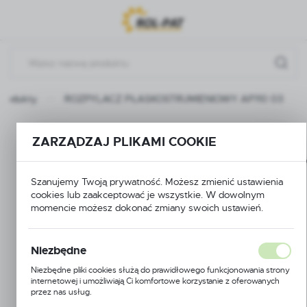
Przejdź do menu.
Przejdź do wyszukiwarki.
Przejdź do treści.
Produkty
ROZPYLACZ PŁASKOSTRUMIENIOWY AP110 03
ROZPYLACZ
ZARZĄDZAJ PLIKAMI COOKIE
PŁASKOSTRUMIENIOW
Szanujemy Twoją prywatność. Możesz zmienić ustawienia
AP110 03
cookies lub zaakceptować je wszystkie. W dowolnym
momencie możesz dokonać zmiany swoich ustawień.
Niezbędne
Niezbędne pliki cookies służą do prawidłowego funkcjonowania strony
internetowej i umożliwiają Ci komfortowe korzystanie z oferowanych
przez nas usług.
Pliki cookies odpowiadają na podejmowane przez Ciebie działania w