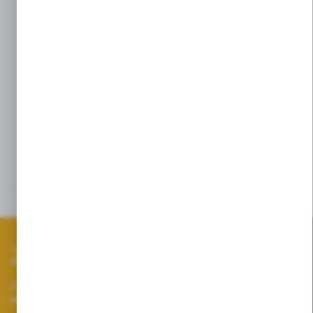
Przy gorszych warunkach pogodowych tj.
przy wietrze powyżej 2m/s zaleca się
stosowanie rozpylaczy eżektorowych,
grubokroplistych w celu uniknięcia znoszenia
cieczy.
Szczegóły
Dane techniczne
Zapisz się do newslettera
Zapisz się do newslettera na naszym sklepie internetowym i
otrzymuj informacje o nowościach i promocjach.