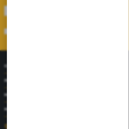
ZAPISZ SIĘ
Wyrażam zgodę na otrzymywanie drogą elektroniczną na wskazany przeze
mnie adres e-mail informacji dotyczących usług świadczonych przez
Administratora. Zgoda może zostać cofnięta w każdym czasie.
Polityka
prywatności
*
O NAS
INFORMACJE
MOJE KONTO
MASZ PYTANIE?
+48 726 422 197