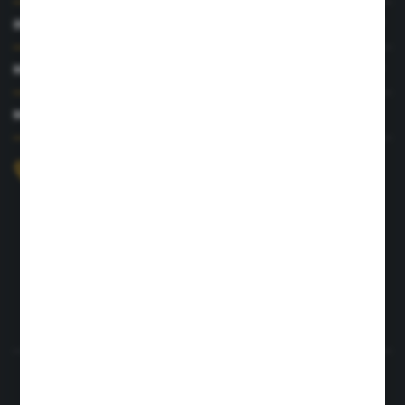
INFORMACJE
MOJE KONTO
MASZ PYTANIE?
+48 726 422 197
sklep@rolpat.com.pl
Rogóźno 116
86-318 Rogóźno
FORMULARZ KONTAKTOWY
Rozpocznij zwrot produktu:
ODSTĄP OD UMOWY TUTAJ