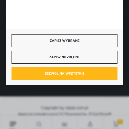
BEZPIECZNE PŁATNOŚCI
ZAPISZ WYBRANE
SZYBKA DOSTAWA
ZAPISZ NIEZBĘDNE
ZEZWÓL NA WSZYSTKIE
Copyright by rolpat.com.pl
Agencja interaktywna
[ti]
Powered by
2ClickShop®
0