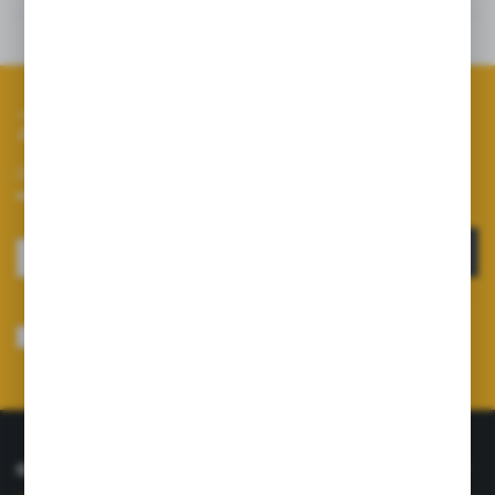
Inne z kategorii
Zapisz się do newslettera
Zapisz się do newslettera na naszym sklepie internetowym i
otrzymuj informacje o nowościach i promocjach.
ZAPISZ SIĘ
Wyrażam zgodę na otrzymywanie drogą elektroniczną na wskazany przeze
mnie adres e-mail informacji dotyczących usług świadczonych przez
Administratora. Zgoda może zostać cofnięta w każdym czasie.
Polityka
prywatności
*
O NAS