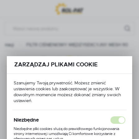
Przejdź do menu.
Przejdź do wyszukiwarki.
Przejdź do treści.
iltracji
FILTR CIŚNIENIOWY MIĘDZYSEKCYJNY MESH 90
Poprzedni
Następny
ZARZĄDZAJ PLIKAMI COOKIE
FILTR CIŚNIENIOWY
Szanujemy Twoją prywatność. Możesz zmienić
MIĘDZYSEKCYJNY
ustawienia cookies lub zaakceptować je wszystkie. W
dowolnym momencie możesz dokonać zmiany swoich
ustawień.
MESH 90
Niezbędne
Niezbędne pliki cookies służą do prawidłowego funkcjonowania
strony internetowej i umożliwiają Ci komfortowe korzystanie z
oferowanych przez nas usług.