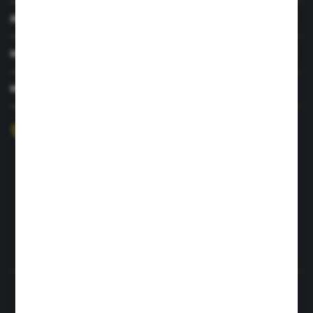
INFORMACJE
MOJE KONTO
MASZ PYTANIE?
+48 726 422 197
sklep@rolpat.com.pl
Rogóźno 116
86-318 Rogóźno
FORMULARZ KONTAKTOWY
Rozpocznij zwrot produktu:
ODSTĄP OD UMOWY TUTAJ