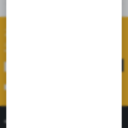
Inne z kategorii
Zapisz się do newslettera
Zapisz się do newslettera na naszym sklepie internetowym i
otrzymuj informacje o nowościach i promocjach.
ZAPISZ SIĘ
Wyrażam zgodę na otrzymywanie drogą elektroniczną na wskazany przeze
mnie adres e-mail informacji dotyczących usług świadczonych przez
Administratora. Zgoda może zostać cofnięta w każdym czasie.
Polityka
prywatności
*
O NAS