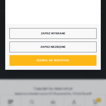
BEZPIECZNE PŁATNOŚCI
ZAPISZ WYBRANE
SZYBKA DOSTAWA
ZAPISZ NIEZBĘDNE
ZEZWÓL NA WSZYSTKIE
Copyright by rolpat.com.pl
Agencja interaktywna
[ti]
Powered by
2ClickShop®
0